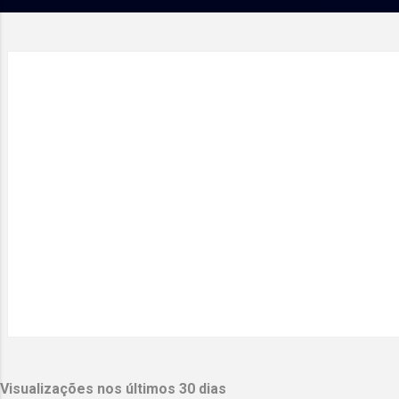
g
e
n
s
Visualizações nos últimos 30 dias