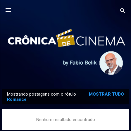
Pular para o conteúdo principal
Mostrando postagens com o rótulo
MOSTRAR TUDO
P
Romance
o
s
Nenhum resultado encontrado
t
a