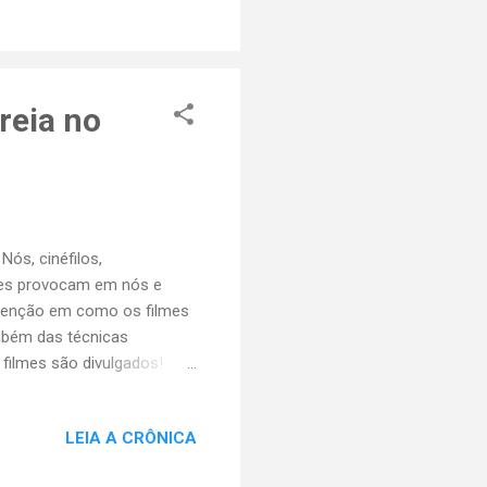
biente tradicional: as
.. O diretor parece disposto
reia no
ós, cinéfilos,
ões provocam em nós e
atenção em como os filmes
mbém das técnicas
filmes são divulgados!
promoção; é quando os
or esse prisma que
LEIA A CRÔNICA
or Brian Kirk. Na plataforma
tadas de suspense. Uma