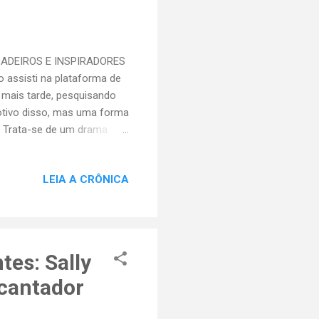
DADEIROS E INSPIRADORES
o assisti na plataforma de
 mais tarde, pesquisando
motivo disso, mas uma forma
 . Trata-se de um drama
tado americanos do
ue, durante uma forte
LEIA A CRÔNICA
doente. Gosta de analisar
 com indicações de bons
tem um texto novo e
nidade ...
tes: Sally
ncantador