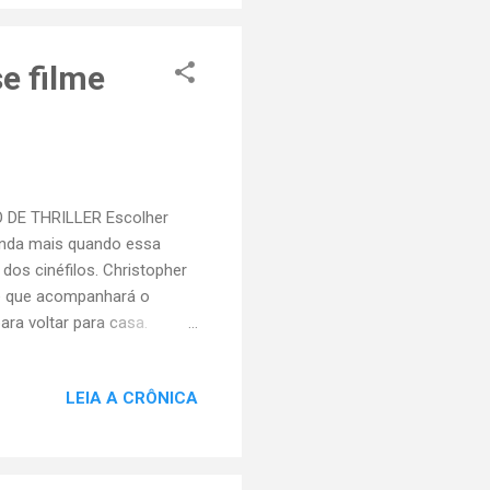
mma Thompson? Aquela
ra, será po...
e filme
 DE THRILLER Escolher
ainda mais quando essa
 dos cinéfilos. Christopher
abe que acompanhará o
ra voltar para casa.
já sabe que acompanhará os
 tempos e já imagina um
LEIA A CRÔNICA
ou a grandiosidade dos
Em vez de vingança, justiça
o de que os julgamentos de
rra M...