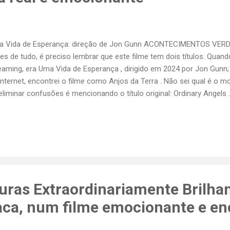
a Vida de Esperança: direção de Jon Gunn ACONTECIMENTOS VER
es de tudo, é preciso lembrar que este filme tem dois títulos. Quand
eaming, era Uma Vida de Esperança , dirigido em 2024 por Jon Gunn;
internet, encontrei o filme como Anjos da Terra . Não sei qual é o 
eliminar confusões é mencionando o título original: Ordinary Angels
eado em fatos, que ocorreram em 1994 na cidade de Louisville, es
tucky. Conta a história emocionante e inspiradora de uma família q
asca, ganha ajuda de toda a comunidade para salvar a vida da filha 
filmes em profundidade ? Se você prefere as resenhas detalhadas,
mes, adoraria lhe enviar a minha newsletter gratuita . Toda semana 
lusivo, que você pode receber direto no seu e-mail. Junte-se à comu
aturas Extraordinariamente Brilhan
taca, num filme emocionante e e