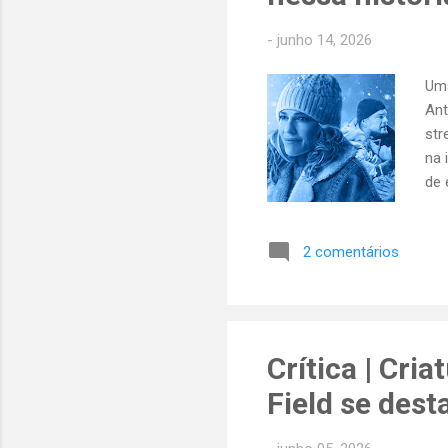
-
junho 14, 2026
Um
Ant
str
na 
de 
bas
Ken
2 comentários
nev
os 
fil
exc
Crítica | Cri
Field se des