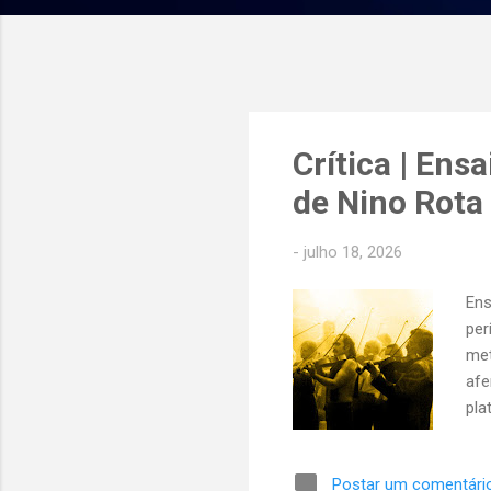
P
Crítica | Ens
o
de Nino Rota
s
t
-
julho 18, 2026
a
g
Ens
e
per
n
met
s
afe
pla
com
ens
Postar um comentári
fil