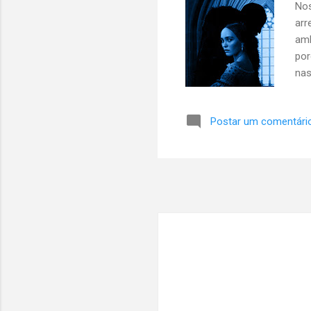
Nos
arr
amb
por
nas
est
que
Postar um comentári
Nos
ant
em 
por