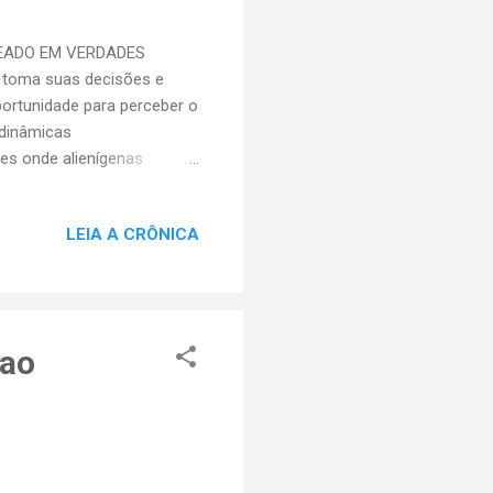
BASEADO EM VERDADES
 toma suas decisões e
portunidade para perceber o
 dinâmicas
es onde alienígenas
ganham o dom da fala para
hantes , dirigido em 2026
LEIA A CRÔNICA
ional. Um incrível sucesso
 editorial, chamado Shelby
ance, intitulado
 ao