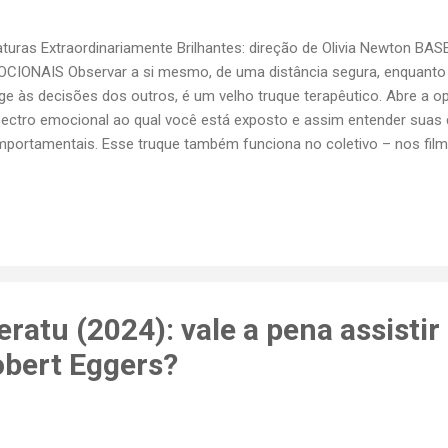
aturas Extraordinariamente Brilhantes: direção de Olivia Newton 
CIONAIS Observar a si mesmo, de uma distância segura, enquanto
ge às decisões dos outros, é um velho truque terapêutico. Abre a o
ectro emocional ao qual você está exposto e assim entender suas
portamentais. Esse truque também funciona no coletivo – nos film
ancaram as nossas humanidades, ou nas fábulas onde os animais 
 julgar. É esse o truque usado em Criaturas Extraordinariamente Bril
 Olivia Newman; um filme envolvente, criativo e profundamente emoc
torial Por trás desse filme encantador, há um incrível fenômeno
 Pelt. Aos 42 anos, a escritora americana escreveu seu primeiro rom
arkably Bright Creatures , que foi publicado em 2022; encan...
feratu (2024): vale a pena assistir
bert Eggers?