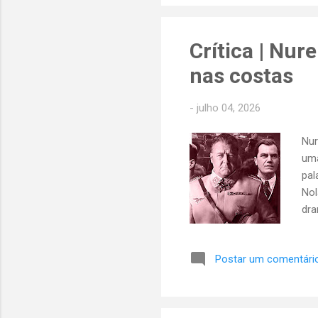
bo
mes
Crítica | Nu
nas costas
-
julho 04, 2026
Nur
uma
pal
Nol
dra
Jam
des
Postar um comentári
fil
eve
O p
Nur