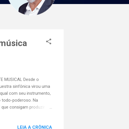
a música
NTE MUSICAL Desde o
uestra sinfônica virou uma
qual com seu instrumento,
o todo-poderoso. Na
 que consigam produzir a
mesmo à custa de muito
r Ensaio de Orquestra , um
LEIA A CRÔNICA
parábola sobre a política