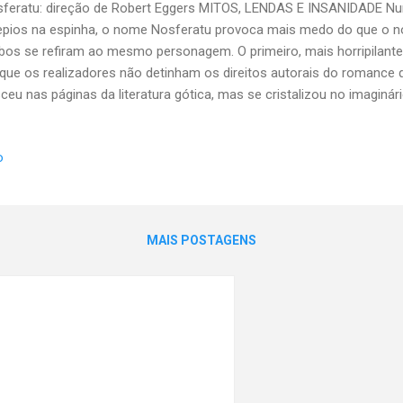
feratu: direção de Robert Eggers MITOS, LENDAS E INSANIDADE N
epios na espinha, o nome Nosferatu provoca mais medo do que o 
os se refiram ao mesmo personagem. O primeiro, mais horripilante
que os realizadores não detinham os direitos autorais do romance 
ceu nas páginas da literatura gótica, mas se cristalizou no imaginár
ampa aristocrática de Béla Lugosi – menos assustadora e mais se
m escancarou essa diferença foi Robert Eggers, o diretor americano
o
feratu . Esse remake de 2024 não deixa dúvidas sobre quem mete
ecedentes literários Tudo começou com o escritor irlandês Bra
1897 o livro intitulado Drácula . Trata-se de um romance epistolar, o
 meio das cartas trocadas entre os personagens. Está tudo...
MAIS POSTAGENS