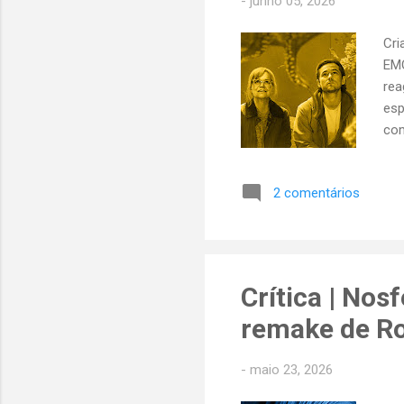
-
junho 05, 2026
Cri
EMO
rea
esp
com
esc
nos
2 comentários
por
edi
Van
Rem
Crítica | Nos
remake de Ro
-
maio 23, 2026