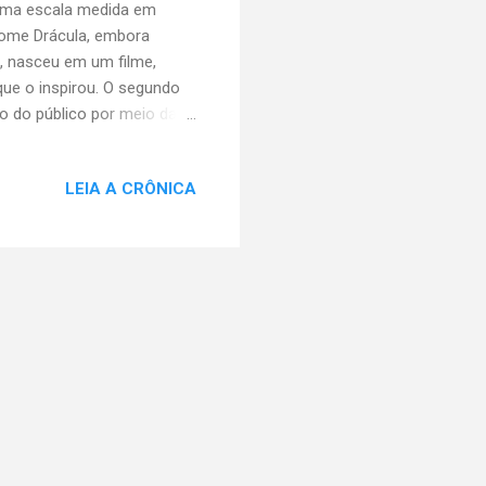
uma escala medida em
nome Drácula, embora
, nasceu em um filme,
que o inspirou. O segundo
io do público por meio da
dutora. Recentemente,
 que escreveu e dirigiu
LEIA A CRÔNICA
 mais medo! Os
m Stoker, que escreveu
nde a narrativa é construída