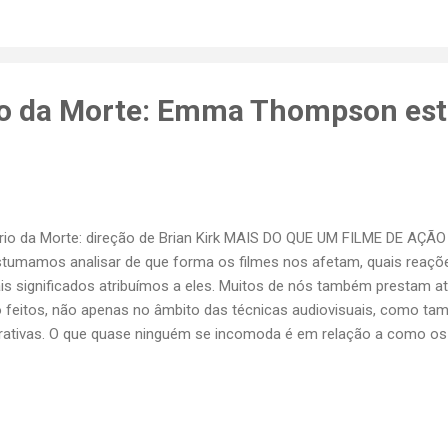
liana Em Ensaio de Orquestra , Fellini nem chega perto do seu am
órias de infância, as incursões oníricas, os devaneios surrealistas.
inalmente fazer crítica política,...
Frio da Morte: Emma Thompson est
rio da Morte: direção de Brian Kirk MAIS DO QUE UM FILME DE AÇÃO N
tumamos analisar de que forma os filmes nos afetam, quais reaç
is significados atribuímos a eles. Muitos de nós também prestam 
 feitos, não apenas no âmbito das técnicas audiovisuais, como ta
rativas. O que quase ninguém se incomoda é em relação a como os 
lquer filme em busca de espaço no circuito comercial precisa de 
keteiros entram em ação, sem se incomodar com os exageros. É p
tendo iniciar esta crônica sobre O Frio da Morte , dirigido em 2025 p
streaming ele vem posicionado como um filme de ação, que traz pi