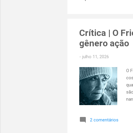
ita
mem
a f
Crítica | O 
gênero ação
-
julho 11, 2026
O F
cos
qua
são
nar
Qua
mar
2 comentários
pre
de 