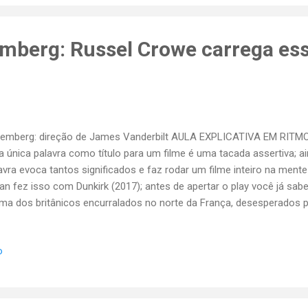
a dose de drama Um filme de ação estrelado pela britânica E
ma consagrada como uma lenda das artes dramáticas no cinema? O
remberg: Russel Crowe carrega ess
emberg: direção de James Vanderbilt AULA EXPLICATIVA EM RITMO
 única palavra como título para um filme é uma tacada assertiva; 
avra evoca tantos significados e faz rodar um filme inteiro na mente
an fez isso com Dunkirk (2017); antes de apertar o play você já s
ma dos britânicos encurralados no norte da França, desesperados pa
es Vanderbilt fez o mesmo no seu filme Nuremberg (2025): você 
dobramentos do maior julgamento de crimes de guerra de todos os
o
me denso de tanta relevância histórica. O diretor, porém, não destac
ntos; resolveu rodar um thriller recheado de suspense psicológico. 
rincipal acerto do filme é dar destaque, logo no começo, para o fat
emberg não foram uma consequência natural do fim da Segunda Gue