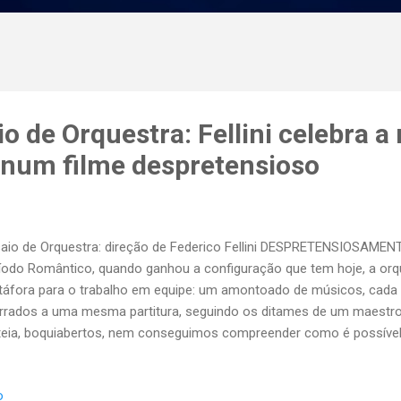
aio de Orquestra: Fellini celebra 
 num filme despretensioso
aio de Orquestra: direção de Federico Fellini DESPRETENSIOSAME
íodo Romântico, quando ganhou a configuração que tem hoje, a orq
áfora para o trabalho em equipe: um amontoado de músicos, cada 
rrados a uma mesma partitura, seguindo os ditames de um maestr
teia, boquiabertos, nem conseguimos compreender como é possível
plexidade de sons exigidos ao longo de uma sinfonia inteira. Só 
aio! Em 1978, Federico Fellini apropriou-se de tal clichê para realiza
o
me despretensioso, produzido para a televisão estatal da Itália. Uma 