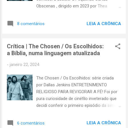
Há algo que valha a pena? Pose de cinema
Obscenas , dirigido em 2023 por Thea
épico O tema, recorrente na
Sharrock, percebi que estava diante de um
filmografia de Scorsese, vem tratado com a
filme peculiar; um produto da interferência
costumeira competência. O cineasta
LEIA A CRÔNICA
8 comentários
criativa dos diferentes agentes que costumo
disseca seus personagens, e...
incluir dentro do rótulo "realizadores". Esta
produção britânica se assume comédia,
Crítica | The Chosen / Os Escolhidos:
mas flerta com o mistério, com o suspense
a Bíblia, numa linguagem atualizada
e com o drama. É ágil e envolvente, teatral e
também cinematográfica; e o mais curioso:
-
janeiro 22, 2024
baseia-se em uma história real! Como esse
filme ficou com essa cara? Uma história
The Chosen / Os Escolhidos: série criada
pode ser contada de muitas maneiras e a s
por Dallas Jenkins ENTRETENIMENTO
feições de um filme primeiro são
RELIGIOSO PARA REVIGORAR A FÉ! Foi por
determinadas pelas decisões narrativas dos
pura curiosidade de cinéfilo inveterado que
roteiristas, quando começam a costurar a
decidi conferir o primeiro episódio da série
história. Temos depois as decisões do
The Chosen / Os Escolhidos , criada em
diretor durante as filmagens, que afetam a
2017 por Dallas Jenkins. Sempre fui mais
natureza audiovisual da obra. Finalmente,
LEIA A CRÔNICA
6 comentários
interessado na sétima arte do que em