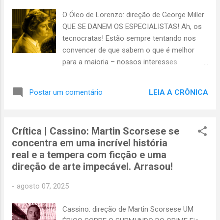
Eden é um filme incomum na cinematografia
O Óleo de Lorenzo: direção de George Miller
de Ron Howard. É um thriller de suspense
QUE SE DANEM OS ESPECIALISTAS! Ah, os
perturbador e sinistro, diferente do que
tecnocratas! Estão sempre tentando nos
assistimos em seus filmes com apelo
convencer de que sabem o que é melhor
comercial; é baseado em uma história real,
para a maioria – nossos interesses
mas mergulha nos demônios internos de
individuais, nossas inclinações e nossos
oito personagens multifacetados, que estão
objetivos que esperem! Por isso, quando
em luta, tenta...
LEIA A CRÔNICA
Postar um comentário
vejo personagens seguindo na contramão
dessa ditadura, vibro! Foi com esse sorriso
no canto dos lábios que assisti a O Óleo de
Crítica | Cassino: Martin Scorsese se
Lorenzo , filme de 1992 dirigido por George
concentra em uma incrível história
Miller. O cinéfilo atento certamente se
real e a tempera com ficção e uma
lembra desse longa como um drama
direção de arte impecável. Arrasou!
emocionante, comovente e arrebatador, que
fala de perseverança e nos surpreende com
-
agosto 07, 2025
uma mensagem de esperança. Talvez não o
associe de imediato com a abordagem
Cassino: direção de Martin Scorsese UM
libertária que empreguei nesse início de