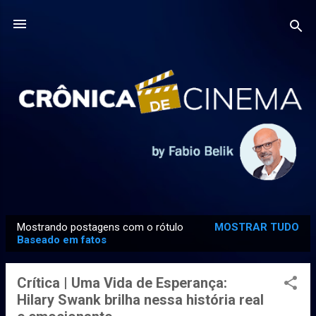
Pular para o conteúdo principal
Mostrando postagens com o rótulo
MOSTRAR TUDO
P
Baseado em fatos
o
s
Crítica | Uma Vida de Esperança:
t
Hilary Swank brilha nessa história real
a