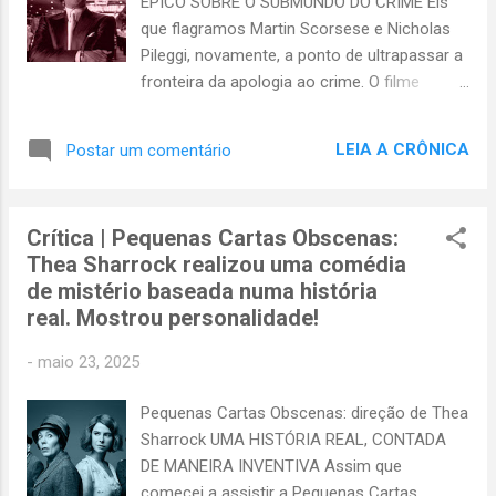
ÉPICO SOBRE O SUBMUNDO DO CRIME Eis
crônica, mas se lembrar da sinopse, talvez
que flagramos Martin Scorsese e Nicholas
concorde com o meu ponto: Pais se
Pileggi, novamente, a ponto de ultrapassar a
intrometendo no mundo dos especialistas
fronteira da apologia ao crime. O filme
O Óleo de Lorenzo conta a história do
Cassino , dirigido em 1995 pelo primeiro,
casal Odone, Augusto (Nick Nolte) e
numa adaptação do romance escrito pelo
Michaela (Susan Sarandon), pais de Lorenzo
LEIA A CRÔNICA
Postar um comentário
segundo, é uma retomada da fórmula bem-
(Zack ...
sucedida que a dupla desenvolveu em seu
filme anterior, Os Bons Companheiros . Mais
Crítica | Pequenas Cartas Obscenas:
uma vez somos apresentados a
Thea Sharrock realizou uma comédia
personagens sem caráter, ávidos por
de mistério baseada numa história
dinheiro e poder, embriagados de hedonismo
real. Mostrou personalidade!
e guiados pela violência; são mafiosos que
não merecem menos do que a cadeia, mas
-
maio 23, 2025
aqui desfilam de protagonistas, para
satisfazer a nossa mórbida curiosidade
Pequenas Cartas Obscenas: direção de Thea
sobre o que nos esperaria se tivéssemos
Sharrock UMA HISTÓRIA REAL, CONTADA
optado por ingressar no mundo do crime.
DE MANEIRA INVENTIVA Assim que
Será mesmo que não há compensações?
comecei a assistir a Pequenas Cartas