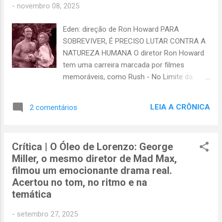
-
novembro 08, 2025
nevasca, ganha ajuda de toda a comunidade
para salvar a vida da filha doente. Gosta de
Eden: direção de Ron Howard PARA
analisar os filmes em profundidade ? Se
SOBREVIVER, É PRECISO LUTAR CONTRA A
você prefere as resenhas detalhadas, com
NATUREZA HUMANA O diretor Ron Howard
indicações de bons filmes, adoraria lhe
tem uma carreira marcada por filmes
enviar a minha newsletter gratuita . Toda
memoráveis, como Rush - No Limite da
semana tem um texto novo e exclusivo, que
Emoção , A Luta Pela Esperança , O Preço
você pode receber direto no seu e-mail.
de um Resgate , Uma Mente Brilhante e Era
Junte-se à comunidade ...
LEIA A CRÔNICA
2 comentários
uma Vez um Sonho . Quando vi seu nome
na direção de Eden , filme realizado em 2024,
já fiquei motivado a apertar o play; a
Crítica | O Óleo de Lorenzo: George
empolgação aumentou quando reparei no
Miller, o mesmo diretor de Mad Max,
elenco estrelado que ele conseguiu reunir:
filmou um emocionante drama real.
Jude Law, Vanessa Kirby, Daniel Brühl,
Acertou no tom, no ritmo e na
Sydney Sweeney e Ana de Armas! Apostei
temática
todas as fichas que encontraria bom
entretenimento e não me arrependi. Mais do
-
setembro 27, 2025
que suspense barato Devo alertar que