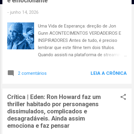
e emocionante
g
e
-
junho 14, 2026
n
Uma Vida de Esperança: direção de Jon
s
Gunn ACONTECIMENTOS VERDADEIROS E
INSPIRADORES Antes de tudo, é preciso
lembrar que este filme tem dois títulos.
Quando assisti na plataforma de streaming,
era Uma Vida de Esperança , dirigido em
2024 por Jon Gunn; mais tarde, pesquisando
LEIA A CRÔNICA
2 comentários
na internet, encontrei o filme como Anjos da
Terra . Não sei qual é o motivo disso, mas
uma forma de eliminar confusões é
Crítica | Eden: Ron Howard faz um
mencionando o título original: Ordinary
thriller habitado por personagens
Angels . Trata-se de um drama baseado em
dissimulados, complicados e
fatos, que ocorreram em 1994 na cidade de
desagradáveis. Ainda assim
Louisville, estado americanos do Kentucky.
emociona e faz pensar
Conta a história emocionante e inspiradora
de uma família que, durante uma forte